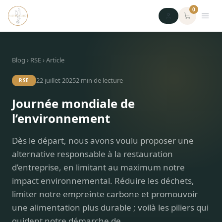
0
Blog
›
RSE
› Article
22 juillet 2025
2
min de lecture
RSE
Journée mondiale de
l’environnement
Dès le départ, nous avons voulu proposer une
alternative responsable à la restauration
d’entreprise, en limitant au maximum notre
impact environnemental. Réduire les déchets,
limiter notre empreinte carbone et promouvoir
une alimentation plus durable ; voilà les piliers qui
guident notre démarche de