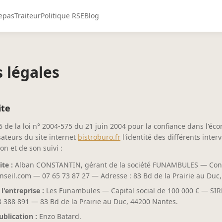
repas
Traiteur
Politique RSE
Blog
 légales
ite
e 6 de la loi n° 2004-575 du 21 juin 2004 pour la confiance dans l'é
sateurs du site internet
bistroburo.fr
l'identité des différents inter
on et de son suivi :
ite :
Alban CONSTANTIN, gérant de la société FUNAMBULES — Cont
seil.com — 07 65 73 87 27 — Adresse : 83 Bd de la Prairie au Duc
l'entreprise :
Les Funambules — Capital social de 100 000 € — SIR
 388 891 — 83 Bd de la Prairie au Duc, 44200 Nantes.
ublication :
Enzo Batard.