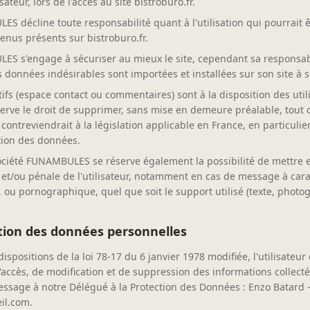
sateur, lors de l'accès au site bistroburo.fr.
S décline toute responsabilité quant à l'utilisation qui pourrait ê
enus présents sur bistroburo.fr.
ES s'engage à sécuriser au mieux le site, cependant sa responsabi
 données indésirables sont importées et installées sur son site à s
ifs (espace contact ou commentaires) sont à la disposition des utili
ve le droit de supprimer, sans mise en demeure préalable, tout
contreviendrait à la législation applicable en France, en particulie
ction des données.
société FUNAMBULES se réserve également la possibilité de mettre 
e et/ou pénale de l'utilisateur, notamment en cas de message à cara
, ou pornographique, quel que soit le support utilisé (texte, photo
stion des données personnelles
positions de la loi 78-17 du 6 janvier 1978 modifiée, l'utilisateur 
'accès, de modification et de suppression des informations collecté
essage à notre Délégué à la Protection des Données : Enzo Batard
il.com.