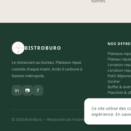
Nantes.
NOS OFFRE
BISTROBURO
Plateaux rep
Plateau repa
Le restaurant au bureau. Plateaux repas
Livraison re
cuisinés chaque matin, livrés 0 carbone à
Livraison rep
Nantes métropole.
Petit déjeune
Goûter
Buffet & év
in
📷
f
Planches & a
Ce site utilise des 
expérience. En savo
© 2026 Bistroburo — Restaurant Les Funambules