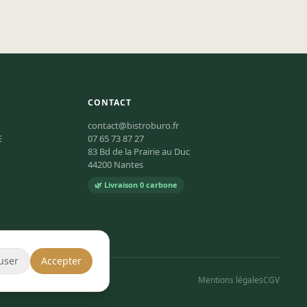
CONTACT
contact@bistroburo.fr
E
07 65 73 87 27
83 Bd de la Prairie au Duc
44200 Nantes
🌿 Livraison 0 carbone
user
Accepter
Mentions légales
CGV