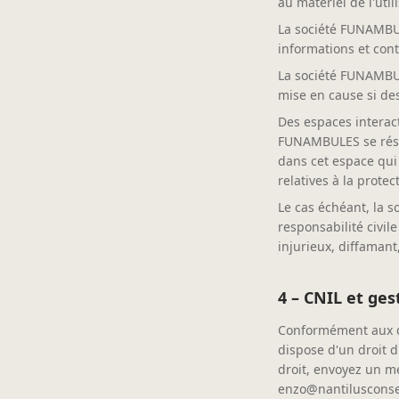
au matériel de l'utili
La société FUNAMBULE
informations et cont
La société FUNAMBUL
mise en cause si des
Des espaces interact
FUNAMBULES se réser
dans cet espace qui 
relatives à la prote
Le cas échéant, la 
responsabilité civil
injurieux, diffamant
4 – CNIL et ge
Conformément aux dis
dispose d'un droit d
droit, envoyez un m
enzo@nantilusconse