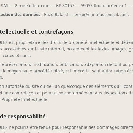
SAS — 2 rue Kellermann — BP 80157 — 59053 Roubaix Cedex 1 — 
tection des données :
Enzo Batard — enzo@nantilusconseil.com.
ntellectuelle et contrefaçons
S est propriétaire des droits de propriété intellectuelle et détien
s accessibles sur le site internet, notamment les textes, images, g
, icônes et sons.
représentation, modification, publication, adaptation de tout ou p
t le moyen ou le procédé utilisé, est interdite, sauf autorisation éc
S.
on autorisée du site ou de l'un quelconque des éléments qu'il cont
d'une contrefaçon et poursuivie conformément aux dispositions des
Propriété Intellectuelle.
 de responsabilité
LES ne pourra être tenue pour responsable des dommages directs 