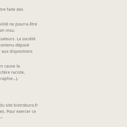
tre faite des
lité ne pourra être
on insu.
sateurs. La société
 contenu déposé
r aux dispositions
en cause la
ctère raciste,
graphie…).
du site bistroburo.fr
es. Pour exercer ce
 —