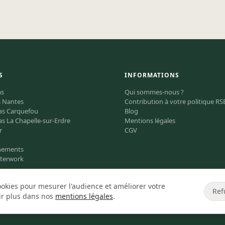
S
INFORMATIONS
as
Qui sommes-nous ?
s Nantes
Contribution à votre politique RS
pas Carquefou
Blog
as La Chapelle-sur-Erdre
Mentions légales
r
CGV
énements
fterwork
cookies pour mesurer l'audience et améliorer votre
Ref
ir plus dans nos
mentions légales
.