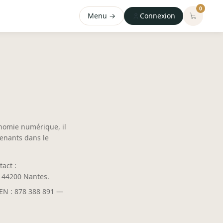
0
Menu →
Connexion
conomie numérique, il
venants dans le
act :
, 44200 Nantes.
EN : 878 388 891 —