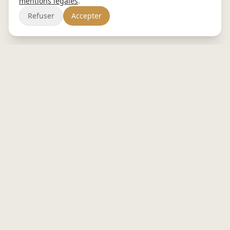
mentions légales
.
Refuser
Accepter
BISTROBURO
Le restaurant au bureau. Plateaux repas
cuisinés chaque matin, livrés 0 carbone à
Nantes métropole.
in
📷
f