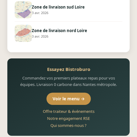
Zone de livraison sud Loire
3 avr. 2026
Zone de livraison nord Loire
3 avr. 2026
Essayez Bistroburo
Commandez vos premiers plateaux repas pour vos
équipes. Livraison 0 carbone dans Nantes métropole.
Voir le menu →
Offre traiteur & événements
Notre engagement RSE
Qui sommes-nous ?