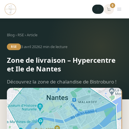
0
Blog
›
RSE
› Article
3 avril 2026
2
min de lecture
RSE
Zone de livraison – Hypercentre
et Ile de Nantes
Découvrez la zone de chalandise de Bistroburo !