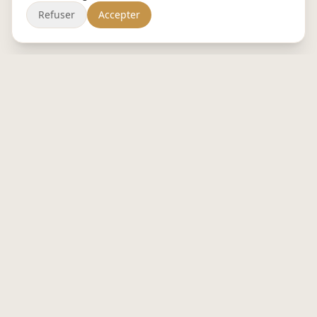
Refuser
Accepter
BISTROBURO
Le restaurant au bureau. Plateaux repas
cuisinés chaque matin, livrés 0 carbone à
Nantes métropole.
in
📷
f
NOS OFFRES