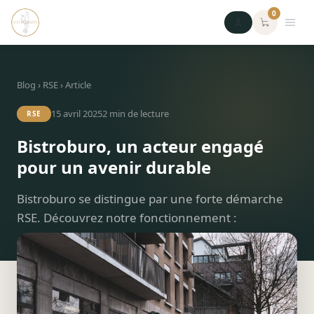
0
Blog
›
RSE
› Article
15 avril 2025
2
min de lecture
RSE
Bistroburo, un acteur engagé
pour un avenir durable
Bistroburo se distingue par une forte démarche
RSE. Découvrez notre fonctionnement :