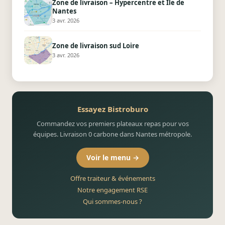
Zone de livraison – Hypercentre et Ile de
Nantes
3 avr. 2026
Zone de livraison sud Loire
3 avr. 2026
Essayez Bistroburo
Commandez vos premiers plateaux repas pour vos
équipes. Livraison 0 carbone dans Nantes métropole.
Voir le menu →
Offre traiteur & événements
Notre engagement RSE
Qui sommes-nous ?