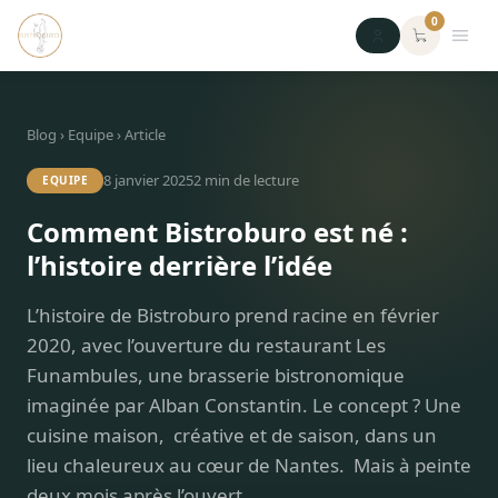
0
Blog
›
Equipe
› Article
8 janvier 2025
2
min de lecture
EQUIPE
Comment Bistroburo est né :
l’histoire derrière l’idée
L’histoire de Bistroburo prend racine en février
2020, avec l’ouverture du restaurant Les
Funambules, une brasserie bistronomique
imaginée par Alban Constantin. Le concept ? Une
cuisine maison, créative et de saison, dans un
lieu chaleureux au cœur de Nantes. Mais à peinte
deux mois après l’ouvert