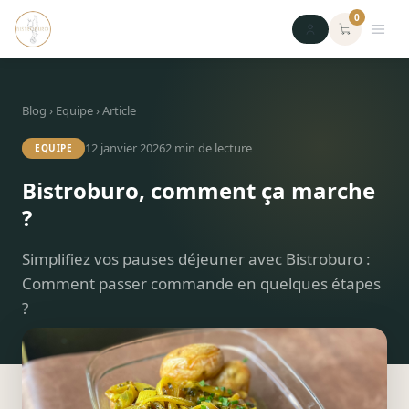
0
Blog
›
Equipe
› Article
12 janvier 2026
2
min de lecture
EQUIPE
Bistroburo, comment ça marche
?
Simplifiez vos pauses déjeuner avec Bistroburo :
Comment passer commande en quelques étapes
?