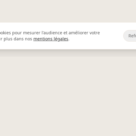
cookies pour mesurer l'audience et améliorer votre
Ref
ir plus dans nos
mentions légales
.
S
INFORMATIONS
as
Qui sommes-nous ?
s Nantes
Contribution à votre politique RS
pas Carquefou
Blog
as La Chapelle-sur-Erdre
Mentions légales
r
CGV