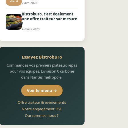
2 avr. 2026
Bistroburo, c’est également
une offre traiteur sur mesure
!
4 mars 2026
Essayez Bistroburo
Commandez vos premiers plateaux repas
pour vos équipes. Livraison 0 carbone
dans Nantes métropole.
Voir le menu →
Offre traiteur & événements
Notre engagement RSE
Qui sommes-nous ?