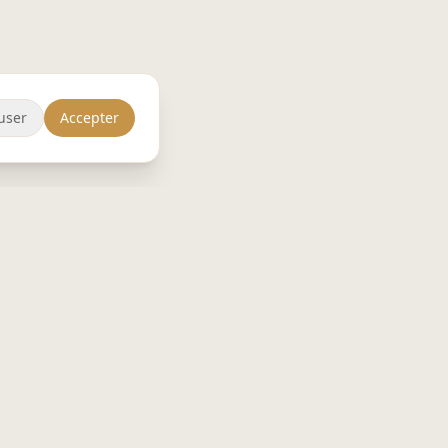
user
Accepter
CONTACT
contact@bistroburo.fr
E
07 65 73 87 27
83 Bd de la Prairie au Duc
44200 Nantes
🌿 Livraison 0 carbone