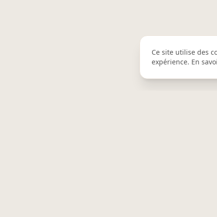
Ce site utilise des 
expérience. En savo
NOS OFFRE
BISTROBURO
Plateaux rep
Plateau repa
Le restaurant au bureau. Plateaux repas
Livraison re
cuisinés chaque matin, livrés 0 carbone à
Livraison rep
Nantes métropole.
Petit déjeune