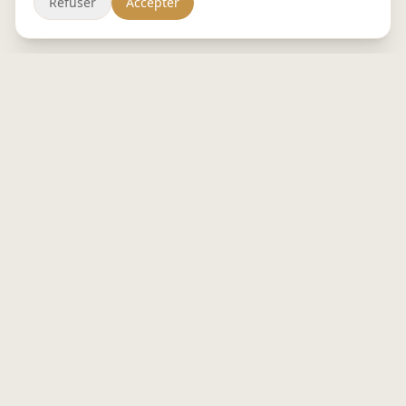
Refuser
Accepter
BISTROBURO
Le restaurant au bureau. Plateaux repas
cuisinés chaque matin, livrés 0 carbone à
Nantes métropole.
in
📷
f
NOS OFFRES