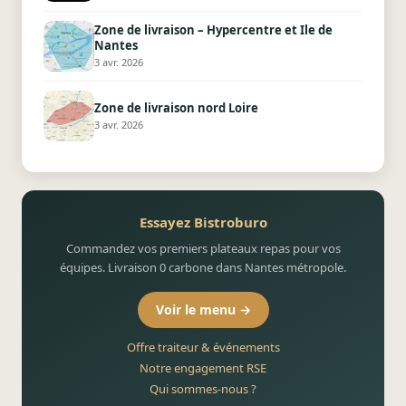
Zone de livraison – Hypercentre et Ile de
Nantes
3 avr. 2026
Zone de livraison nord Loire
3 avr. 2026
Essayez Bistroburo
Commandez vos premiers plateaux repas pour vos
équipes. Livraison 0 carbone dans Nantes métropole.
Voir le menu →
Offre traiteur & événements
Notre engagement RSE
Qui sommes-nous ?